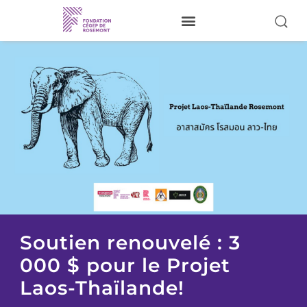
Je donne
À propos
Nos activités
Pour nos étudiants
Donateurs
Bénévoles
Réalisations
Soutien renouvelé : 3
000 $ pour le Projet
Visiter le site du Cégep
Laos-Thaïlande!
Nous joindre