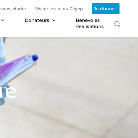
Je donne
Nous joindre
Visiter le site du Cégep
Donateurs
Bénévoles
Réalisations
ue