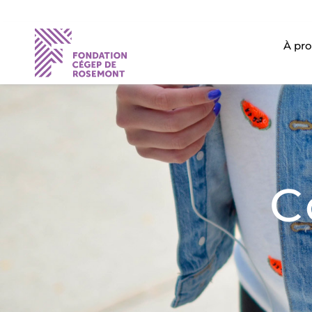
À pr
C