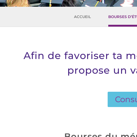
ACCUEIL
BOURSES D’É
Afin de favoriser ta m
propose un v
Consu
Bourses du mér