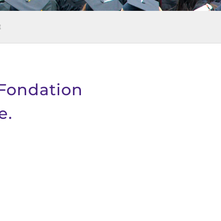
E
a Fondation
e.