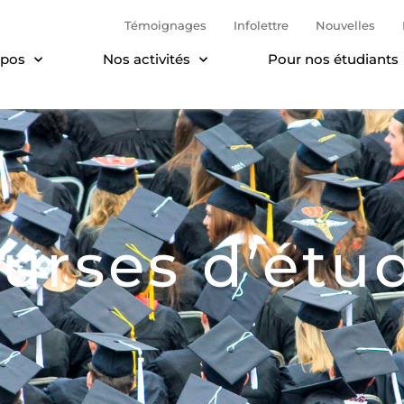
Témoignages
Infolettre
Nouvelles
opos
Nos activités
Pour nos étudiants
urses d’étu