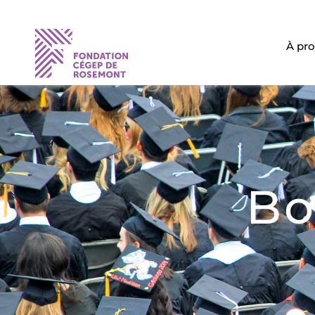
À pr
Bo