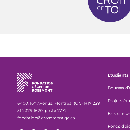
Étudiants
Bourses d’
Projets ét
e
6400, 16
Avenue, Montréal (QC) H1X 2S9
514 376-1620, poste 7777
Fais une 
fondation@crosemont.qc.ca
Fonds d’ai