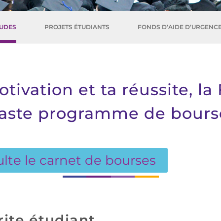
TUDES
PROJETS ÉTUDIANTS
FONDS D’AIDE D’URGENC
otivation et ta réussite, l
aste programme de bours
lte le carnet de bourses
ite étudiant