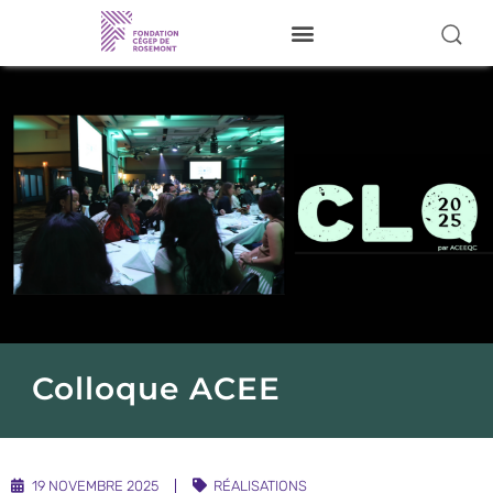
Je donne
À propos
Nos activités
Pour nos étudiants
Donateurs
Bénévoles
Réalisations
Colloque ACEE
Visiter le site du Cégep
Nous joindre
19 NOVEMBRE 2025
RÉALISATIONS