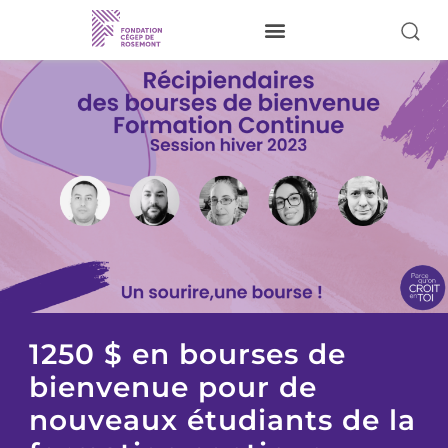
Je donne
À propos
Nos activités
Pour nos étudiants
Donateurs
Bénévoles
Réalisations
1250 $ en bourses de
bienvenue pour de
Visiter le site du Cégep
nouveaux étudiants de la
Nous joindre