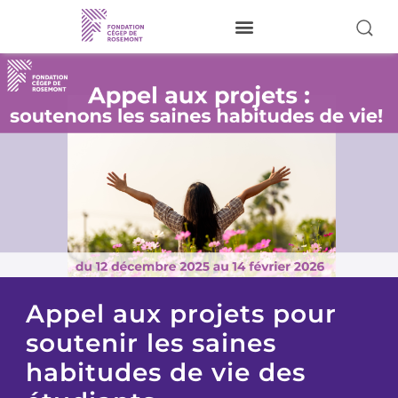
Je donne
À propos
Nos activités
Pour nos étudiants
Donateurs
Bénévoles
Réalisations
Appel aux projets pour
soutenir les saines
Visiter le site du Cégep
habitudes de vie des
Nous joindre