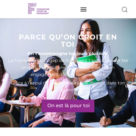
Je donne
PARCE QU’ON CROIT EN
À propos
TOI
On t’accompagne toujours plus loin.
Nos activités
La Fondation du Cégep de Rosemont t’aide à réaliser tes
Pour nos étudiants
projets. Elle souligne ta persévérance et ton
engagement dans la communauté.
Donateurs
Grâce à l’appui de ses donateurs, elle investit dans ton
Bénévoles
avenir.
Réalisations
On est là pour toi
Visiter le site du Cégep
Nous joindre